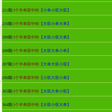
211期:
3个半单双中特
【小单小双大双】
210期:
3个半单双中特
【大双小单大单】
209期:
3个半单双中特
【大双小双大单】
208期:
3个半单双中特
【大双大单小单】
207期:
3个半单双中特
【大单大双小双】
206期:
3个半单双中特
【小双大双小单】
365期:
3个半单双中特
【大双大单小双】
364期:
3个半单双中特
【大双小双大单】