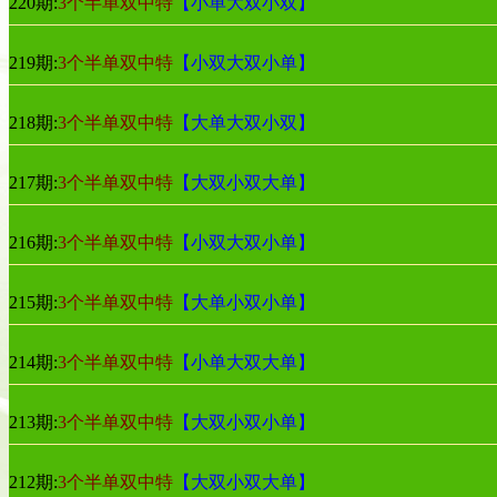
220期:
3个半单双中特
【小单大双小双】
219期:
3个半单双中特
【小双大双小单】
218期:
3个半单双中特
【大单大双小双】
217期:
3个半单双中特
【大双小双大单】
216期:
3个半单双中特
【小双大双小单】
215期:
3个半单双中特
【大单小双小单】
214期:
3个半单双中特
【小单大双大单】
213期:
3个半单双中特
【大双小双小单】
212期:
3个半单双中特
【大双小双大单】