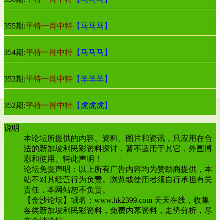
355期:
平特一肖中特
【马马马】
354期:
平特一肖中特
【马马马】
353期:
平特一肖中特
【羊羊羊】
352期:
平特一肖中特
【虎虎虎】
说明
本论坛所提供的内容、资料、图片和资讯，只应用在合
法的新加坡利民彩资料探讨，暂不适用于其它，外围博
彩和使用。特此声明！
论坛免责声明：以上所有广告内容均为赞助商提供，本
站不对其经营行为负责。浏览或使用者须自行承担有关
责任，本网站恕不负责。
【金沙论坛】域名：www.hk2399.com
天天在线，收集
各类新加坡利民彩资料，免费内幕资料，走势分析，尽