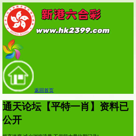
返回首页
通天论坛【平特一肖】资料已
公开